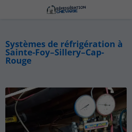
Systèmes de réfrigération à
Sainte-Foy–Sillery–Cap-
Rouge