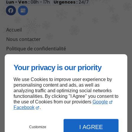
Lun - Ven :
08h - 17h
Urgences :
24/7
Accueil
Nous contacter
Politique de confidentialité
Plan du site
Your privacy is our priority
We use Cookies to improve user experience by
Haut de page
personalising content and ads, as well as
analyzing traffic and optimizing social networks
functionalities. By clicking "I Agree" you consent to
the use of Cookies from our providers
Google
Facebook
.
I AGREE
Customize