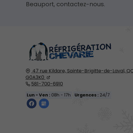
Beauport, contactez-nous.
47 rue Kildare,
Sainte-Brigitte-de-Laval, Q
G0A3K0
581-700-6910
Lun - Ven :
08h - 17h
Urgences :
24/7