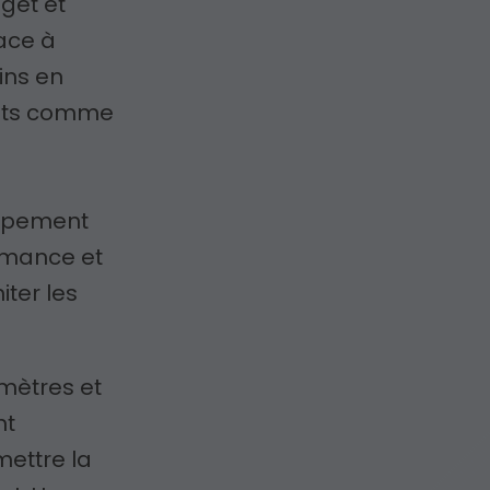
get et
cace à
ins en
ents comme
e
uipement
ormance et
ter les
mètres et
nt
ettre la