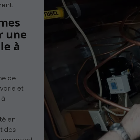
ment.
èmes
r une
le à
ème de
varie et
 à
té en
t des
on comprend