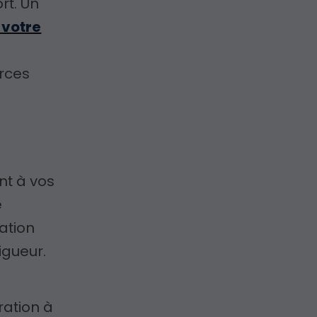
rt. Un
 votre
urces
s
nt à vos
e
lation
igueur.
ration à