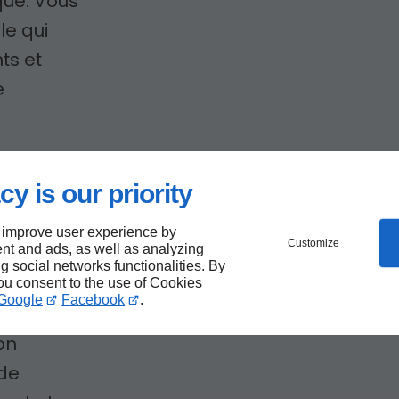
que. Vous
le qui
ts et
e
cy is our priority
ation
 improve user experience by
et à
Customize
nt and ads, as well as analyzing
ng social networks functionalities. By
you consent to the use of Cookies
Google
Facebook
.
on
 de