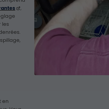
rantes
,
réglage
 les
 denrées.
spillage,
t en