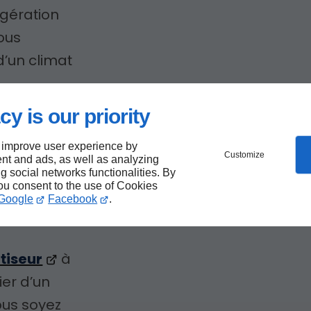
igération
vous
d’un climat
.
cy is our priority
 improve user experience by
se de
Customize
nt and ads, as well as analyzing
ng social networks functionalities. By
sation
you consent to the use of Cookies
Google
Facebook
.
atiseur
à
ier d’un
ous soyez