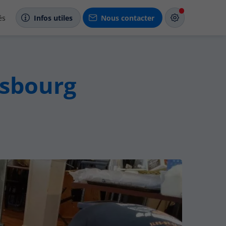
és
Infos utiles
Nous contacter
esbourg