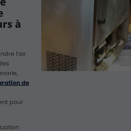
ée
e
urs à
ndre l’air
 des
varie,
aration de
ent pour
uation