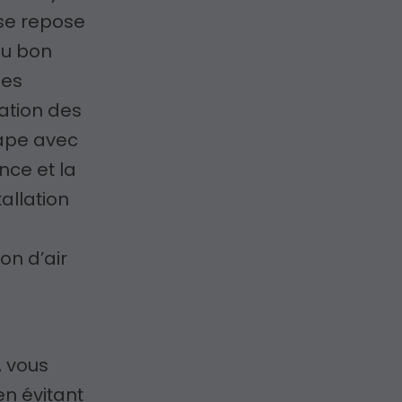
se repose
 du bon
des
lation des
tape avec
nce et la
tallation
on d’air
, vous
en évitant