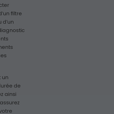
cter
’un filtre
u d’un
diagnostic
ents
ments
ces
t un
durée de
z ainsi
 assurez
votre